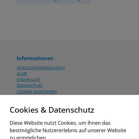
Informationen
Nutzungsbedingungen
ALVB
Impressum
Datenschutz
Cookies bearbeiten
Katalog
Worahnik Partner
Cookies & Datenschutz
Aktionsbedingungen
Website:
Diese Website nutzt Cookies, um Ihnen das
www.worahnik.at
bestmögliche Nutzererlebnis auf unserer Website
Zentrale Köttlach
zu ermöglichen.