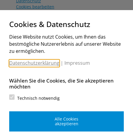
Datenschutz
Cookies bearbeiten
Katalog
Worahnik Partner
Cookies & Datenschutz
Aktionsbedingungen
Website:
Diese Website nutzt Cookies, um Ihnen das
www.worahnik.at
bestmögliche Nutzererlebnis auf unserer Website
Zentrale Köttlach
zu ermöglichen.
Michael Worahnik GmbH
Spenglerartikel
Datenschutzerklärung
|
Impressum
Industriestraße 90, Köttlach
A-2640 Gloggnitz
E-Mail senden
Wählen Sie die Cookies, die Sie akzeptieren
Filiale Wien
möchten
Michael Worahnik GmbH
Spenglerartikel
Technisch notwendig
Birostraße 29
A-1230 Wien
E-Mail senden
Alle Cookies
Filiale Graz
akzeptieren
Michael Worahnik GmbH