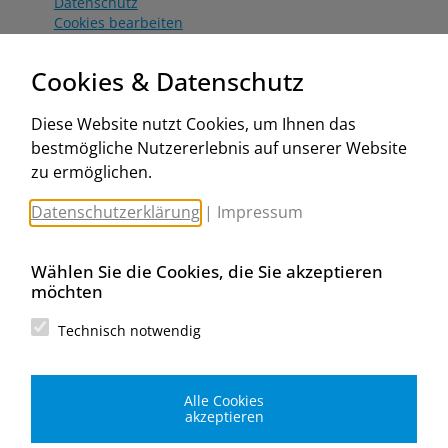
Datenschutz
Cookies bearbeiten
Katalog
Worahnik Partner
Cookies & Datenschutz
Aktionsbedingungen
Website:
Diese Website nutzt Cookies, um Ihnen das
www.worahnik.at
bestmögliche Nutzererlebnis auf unserer Website
Zentrale Köttlach
zu ermöglichen.
Michael Worahnik GmbH
Spenglerartikel
Datenschutzerklärung
|
Impressum
Industriestraße 90, Köttlach
A-2640 Gloggnitz
E-Mail senden
Wählen Sie die Cookies, die Sie akzeptieren
Filiale Wien
möchten
Michael Worahnik GmbH
Spenglerartikel
Technisch notwendig
Birostraße 29
A-1230 Wien
E-Mail senden
Alle Cookies
Filiale Graz
akzeptieren
Michael Worahnik GmbH