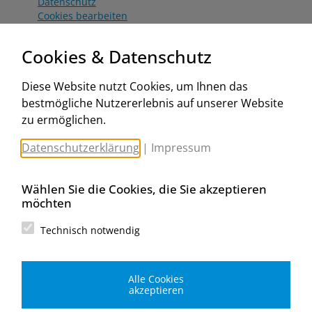
Datenschutz
Cookies bearbeiten
Katalog
Worahnik Partner
Cookies & Datenschutz
Aktionsbedingungen
Website:
Diese Website nutzt Cookies, um Ihnen das
www.worahnik.at
bestmögliche Nutzererlebnis auf unserer Website
Zentrale Köttlach
zu ermöglichen.
Michael Worahnik GmbH
Spenglerartikel
Datenschutzerklärung
|
Impressum
Industriestraße 90, Köttlach
A-2640 Gloggnitz
E-Mail senden
Wählen Sie die Cookies, die Sie akzeptieren
Filiale Wien
möchten
Michael Worahnik GmbH
Spenglerartikel
Technisch notwendig
Birostraße 29
A-1230 Wien
E-Mail senden
Alle Cookies
Filiale Graz
akzeptieren
Michael Worahnik GmbH