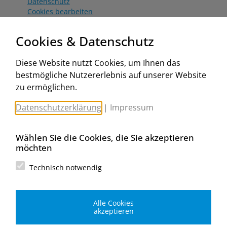
Datenschutz
Cookies bearbeiten
Katalog
Worahnik Partner
Cookies & Datenschutz
Aktionsbedingungen
Website:
Diese Website nutzt Cookies, um Ihnen das
www.worahnik.at
bestmögliche Nutzererlebnis auf unserer Website
Zentrale Köttlach
zu ermöglichen.
Michael Worahnik GmbH
Spenglerartikel
Datenschutzerklärung
|
Impressum
Industriestraße 90, Köttlach
A-2640 Gloggnitz
E-Mail senden
Wählen Sie die Cookies, die Sie akzeptieren
Filiale Wien
möchten
Michael Worahnik GmbH
Spenglerartikel
Technisch notwendig
Birostraße 29
A-1230 Wien
E-Mail senden
Alle Cookies
Filiale Graz
akzeptieren
Michael Worahnik GmbH