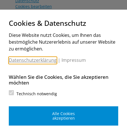
Datenschutz
Cookies bearbeiten
Katalog
Worahnik Partner
Cookies & Datenschutz
Aktionsbedingungen
Website:
Diese Website nutzt Cookies, um Ihnen das
www.worahnik.at
bestmögliche Nutzererlebnis auf unserer Website
Zentrale Köttlach
zu ermöglichen.
Michael Worahnik GmbH
Spenglerartikel
Datenschutzerklärung
|
Impressum
Industriestraße 90, Köttlach
A-2640 Gloggnitz
E-Mail senden
Wählen Sie die Cookies, die Sie akzeptieren
Filiale Wien
möchten
Michael Worahnik GmbH
Spenglerartikel
Technisch notwendig
Birostraße 29
A-1230 Wien
E-Mail senden
Alle Cookies
Filiale Graz
akzeptieren
Michael Worahnik GmbH