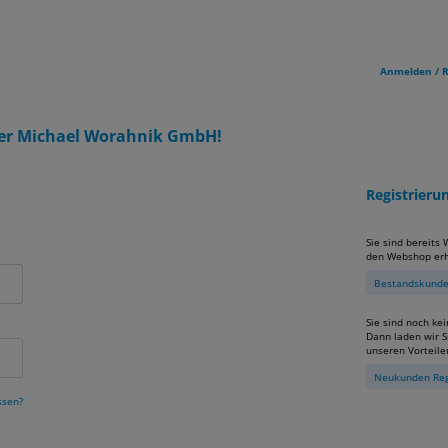
Anmelden / R
er Michael Worahnik GmbH!
Registrier
Sie sind bereits
den Webshop erh
Bestandskunden
Sie sind noch ke
Dann laden wir Si
unseren Vorteile
Neukunden Reg
ssen?