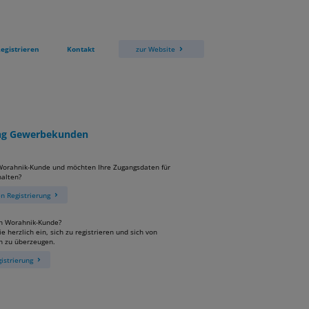
egistrieren
Kontakt
zur Website
ung Gewerbekunden
 Worahnik-Kunde und möchten Ihre Zugangsdaten für
alten?
 Registrierung
in Worahnik-Kunde?
e herzlich ein, sich zu registrieren und sich von
n zu überzeugen.
istrierung