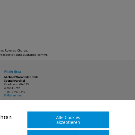
bzw. Reverse Charge.
ftragsbestätigung zustande kommt.
Filiale Graz
Michael Worahnik GmbH
Spenglerartikel
Gradnerstraße 119
A-8054 Graz
T:
0316 / 931 245
E-Mail senden
chten
Alle Cookies
akzeptieren