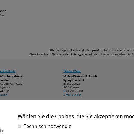
aben,
Sie
Alle Beträge in Euro zzgl. der gesetzlichen Umsatzsteuer 
Bitte beachten Sie, dass der Auftrag erst mit der Übersendung einer Au
e Köttlach
Filiale Wien
l Worahnik GmbH
Michael Worahnik GmbH
artikel
Spenglerartikel
estraße 90, Köttlach
Birostraße 29
loggnitz
A-1230 Wien
/ 431 31
T:
01 / 905 13 91
senden
E-Mail senden
Wählen Sie die Cookies, die Sie akzeptieren mö
Technisch notwendig
te