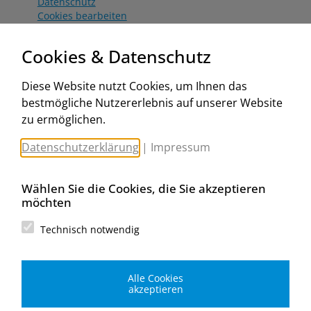
Datenschutz
Cookies bearbeiten
Katalog
Worahnik Partner
Cookies & Datenschutz
Aktionsbedingungen
Website:
Diese Website nutzt Cookies, um Ihnen das
www.worahnik.at
bestmögliche Nutzererlebnis auf unserer Website
Zentrale Köttlach
zu ermöglichen.
Michael Worahnik GmbH
Spenglerartikel
Datenschutzerklärung
|
Impressum
Industriestraße 90, Köttlach
A-2640 Gloggnitz
E-Mail senden
Wählen Sie die Cookies, die Sie akzeptieren
Filiale Wien
möchten
Michael Worahnik GmbH
Spenglerartikel
Technisch notwendig
Birostraße 29
A-1230 Wien
E-Mail senden
Alle Cookies
Filiale Graz
akzeptieren
Michael Worahnik GmbH