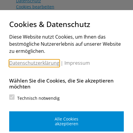
Datenschutz
Cookies bearbeiten
Katalog
Worahnik Partner
Cookies & Datenschutz
Aktionsbedingungen
Website:
Diese Website nutzt Cookies, um Ihnen das
www.worahnik.at
bestmögliche Nutzererlebnis auf unserer Website
Zentrale Köttlach
zu ermöglichen.
Michael Worahnik GmbH
Spenglerartikel
Datenschutzerklärung
|
Impressum
Industriestraße 90, Köttlach
A-2640 Gloggnitz
E-Mail senden
Wählen Sie die Cookies, die Sie akzeptieren
Filiale Wien
möchten
Michael Worahnik GmbH
Spenglerartikel
Technisch notwendig
Birostraße 29
A-1230 Wien
E-Mail senden
Alle Cookies
Filiale Graz
akzeptieren
Michael Worahnik GmbH