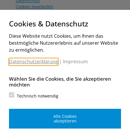
Datenschutz
Cookies bearbeiten
Katalog
Worahnik Partner
Cookies & Datenschutz
Aktionsbedingungen
Website:
Diese Website nutzt Cookies, um Ihnen das
www.worahnik.at
bestmögliche Nutzererlebnis auf unserer Website
Zentrale Köttlach
zu ermöglichen.
Michael Worahnik GmbH
Spenglerartikel
Datenschutzerklärung
|
Impressum
Industriestraße 90, Köttlach
A-2640 Gloggnitz
E-Mail senden
Wählen Sie die Cookies, die Sie akzeptieren
Filiale Wien
möchten
Michael Worahnik GmbH
Spenglerartikel
Technisch notwendig
Birostraße 29
A-1230 Wien
E-Mail senden
Alle Cookies
Filiale Graz
akzeptieren
Michael Worahnik GmbH