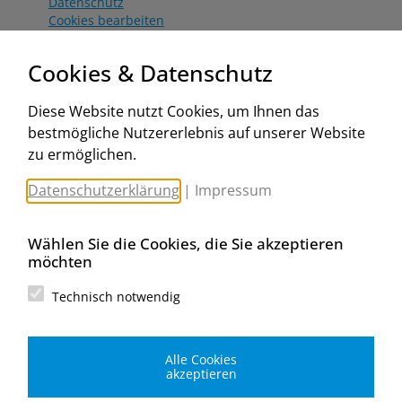
Datenschutz
Cookies bearbeiten
Katalog
Worahnik Partner
Cookies & Datenschutz
Aktionsbedingungen
Website:
Diese Website nutzt Cookies, um Ihnen das
www.worahnik.at
bestmögliche Nutzererlebnis auf unserer Website
Zentrale Köttlach
zu ermöglichen.
Michael Worahnik GmbH
Spenglerartikel
Datenschutzerklärung
|
Impressum
Industriestraße 90, Köttlach
A-2640 Gloggnitz
E-Mail senden
Wählen Sie die Cookies, die Sie akzeptieren
Filiale Wien
möchten
Michael Worahnik GmbH
Spenglerartikel
Technisch notwendig
Birostraße 29
A-1230 Wien
E-Mail senden
Alle Cookies
Filiale Graz
akzeptieren
Michael Worahnik GmbH