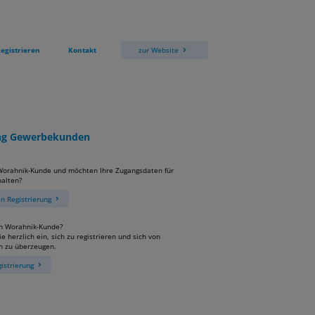
egistrieren
Kontakt
zur Website
ung Gewerbekunden
 Worahnik-Kunde und möchten Ihre Zugangsdaten für
alten?
 Registrierung
in Worahnik-Kunde?
e herzlich ein, sich zu registrieren und sich von
n zu überzeugen.
istrierung