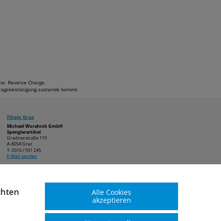
bzw. Reverse Charge.
ftragsbestätigung zustande kommt.
Filiale Graz
Michael Worahnik GmbH
Spenglerartikel
Gradnerstraße 119
A-8054 Graz
T:
0316 / 931 245
E-Mail senden
chten
Alle Cookies
akzeptieren