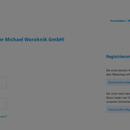
Anmelden / R
er Michael Worahnik GmbH!
Registrier
Sie sind bereits
den Webshop erh
Bestandskunden
Sie sind noch ke
Dann laden wir Si
unseren Vorteile
Neukunden Reg
ssen?