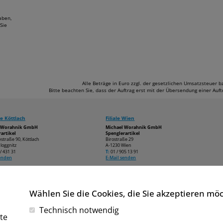
aben,
Sie
Alle Beträge in Euro zzgl. der gesetzlichen Umsatzsteuer 
Bitte beachten Sie, dass der Auftrag erst mit der Übersendung einer Au
e Köttlach
Filiale Wien
l Worahnik GmbH
Michael Worahnik GmbH
artikel
Spenglerartikel
estraße 90, Köttlach
Birostraße 29
loggnitz
A-1230 Wien
/ 431 31
T:
01 / 905 13 91
senden
E-Mail senden
Wählen Sie die Cookies, die Sie akzeptieren mö
Technisch notwendig
te