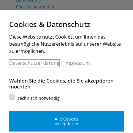
Datenschutz
Cookies bearbeiten
Katalog
Worahnik Partner
Cookies & Datenschutz
Aktionsbedingungen
Website:
Diese Website nutzt Cookies, um Ihnen das
www.worahnik.at
bestmögliche Nutzererlebnis auf unserer Website
Zentrale Köttlach
zu ermöglichen.
Michael Worahnik GmbH
Spenglerartikel
Datenschutzerklärung
|
Impressum
Industriestraße 90, Köttlach
A-2640 Gloggnitz
E-Mail senden
Wählen Sie die Cookies, die Sie akzeptieren
Filiale Wien
möchten
Michael Worahnik GmbH
Spenglerartikel
Technisch notwendig
Birostraße 29
A-1230 Wien
E-Mail senden
Alle Cookies
Filiale Graz
akzeptieren
Michael Worahnik GmbH