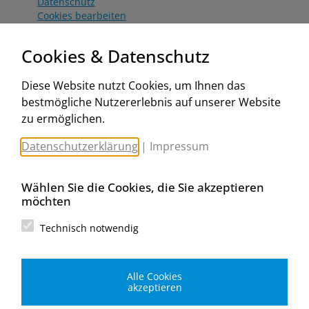
Datenschutz
Cookies bearbeiten
Katalog
Worahnik Partner
Cookies & Datenschutz
Aktionsbedingungen
Website:
Diese Website nutzt Cookies, um Ihnen das
www.worahnik.at
bestmögliche Nutzererlebnis auf unserer Website
Zentrale Köttlach
zu ermöglichen.
Michael Worahnik GmbH
Spenglerartikel
Datenschutzerklärung
|
Impressum
Industriestraße 90, Köttlach
A-2640 Gloggnitz
E-Mail senden
Wählen Sie die Cookies, die Sie akzeptieren
Filiale Wien
möchten
Michael Worahnik GmbH
Spenglerartikel
Technisch notwendig
Birostraße 29
A-1230 Wien
E-Mail senden
Alle Cookies
Filiale Graz
akzeptieren
Michael Worahnik GmbH