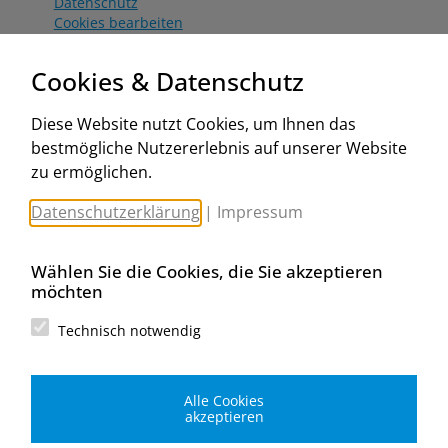
Datenschutz
Cookies bearbeiten
Katalog
Worahnik Partner
Cookies & Datenschutz
Aktionsbedingungen
Website:
Diese Website nutzt Cookies, um Ihnen das
www.worahnik.at
bestmögliche Nutzererlebnis auf unserer Website
Zentrale Köttlach
zu ermöglichen.
Michael Worahnik GmbH
Spenglerartikel
Datenschutzerklärung
|
Impressum
Industriestraße 90, Köttlach
A-2640 Gloggnitz
E-Mail senden
Wählen Sie die Cookies, die Sie akzeptieren
Filiale Wien
möchten
Michael Worahnik GmbH
Spenglerartikel
Technisch notwendig
Birostraße 29
A-1230 Wien
E-Mail senden
Alle Cookies
Filiale Graz
akzeptieren
Michael Worahnik GmbH