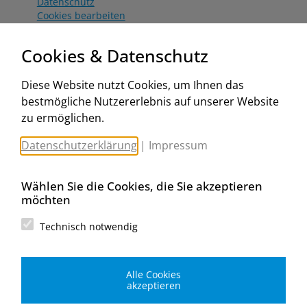
Datenschutz
Cookies bearbeiten
Katalog
Worahnik Partner
Cookies & Datenschutz
Aktionsbedingungen
Website:
Diese Website nutzt Cookies, um Ihnen das
www.worahnik.at
bestmögliche Nutzererlebnis auf unserer Website
Zentrale Köttlach
zu ermöglichen.
Michael Worahnik GmbH
Spenglerartikel
Datenschutzerklärung
|
Impressum
Industriestraße 90, Köttlach
A-2640 Gloggnitz
E-Mail senden
Wählen Sie die Cookies, die Sie akzeptieren
Filiale Wien
möchten
Michael Worahnik GmbH
Spenglerartikel
Technisch notwendig
Birostraße 29
A-1230 Wien
E-Mail senden
Alle Cookies
Filiale Graz
akzeptieren
Michael Worahnik GmbH