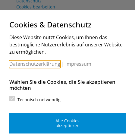
Datenschutz
Cookies bearbeiten
Katalog
Worahnik Partner
Cookies & Datenschutz
Aktionsbedingungen
Website:
Diese Website nutzt Cookies, um Ihnen das
www.worahnik.at
bestmögliche Nutzererlebnis auf unserer Website
Zentrale Köttlach
zu ermöglichen.
Michael Worahnik GmbH
Spenglerartikel
Datenschutzerklärung
|
Impressum
Industriestraße 90, Köttlach
A-2640 Gloggnitz
E-Mail senden
Wählen Sie die Cookies, die Sie akzeptieren
Filiale Wien
möchten
Michael Worahnik GmbH
Spenglerartikel
Technisch notwendig
Birostraße 29
A-1230 Wien
E-Mail senden
Alle Cookies
Filiale Graz
akzeptieren
Michael Worahnik GmbH