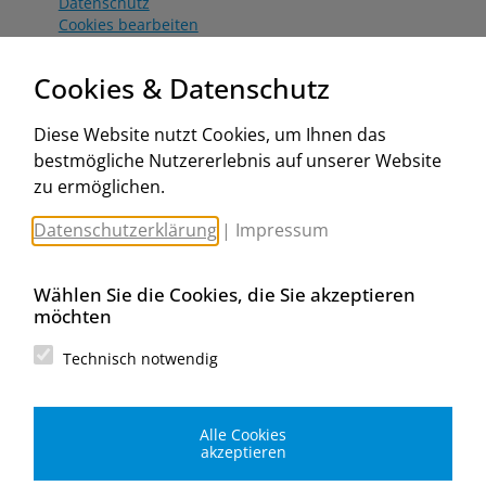
Datenschutz
Cookies bearbeiten
Katalog
Worahnik Partner
Cookies & Datenschutz
Aktionsbedingungen
Website:
Diese Website nutzt Cookies, um Ihnen das
www.worahnik.at
bestmögliche Nutzererlebnis auf unserer Website
Zentrale Köttlach
zu ermöglichen.
Michael Worahnik GmbH
Spenglerartikel
Datenschutzerklärung
|
Impressum
Industriestraße 90, Köttlach
A-2640 Gloggnitz
E-Mail senden
Wählen Sie die Cookies, die Sie akzeptieren
Filiale Wien
möchten
Michael Worahnik GmbH
Spenglerartikel
Technisch notwendig
Birostraße 29
A-1230 Wien
E-Mail senden
Alle Cookies
Filiale Graz
akzeptieren
Michael Worahnik GmbH