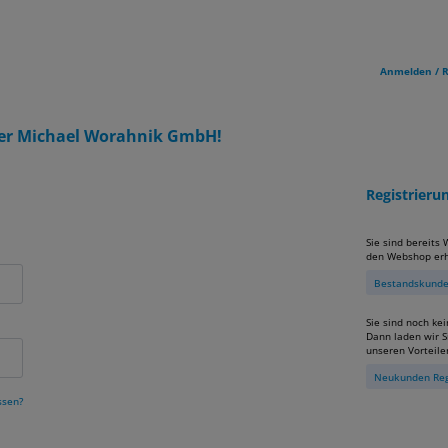
Anmelden / R
er Michael Worahnik GmbH!
Registrier
Sie sind bereits
den Webshop erh
Bestandskunden
Sie sind noch ke
Dann laden wir Si
unseren Vorteile
Neukunden Reg
ssen?