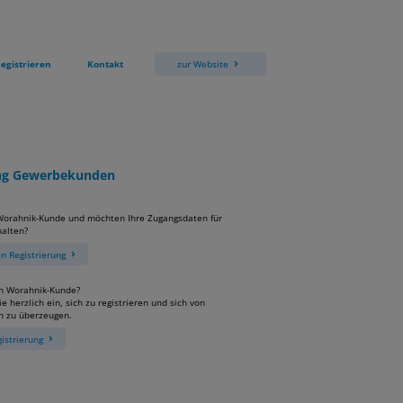
egistrieren
Kontakt
zur Website
ung Gewerbekunden
 Worahnik-Kunde und möchten Ihre Zugangsdaten für
alten?
 Registrierung
in Worahnik-Kunde?
e herzlich ein, sich zu registrieren und sich von
n zu überzeugen.
istrierung