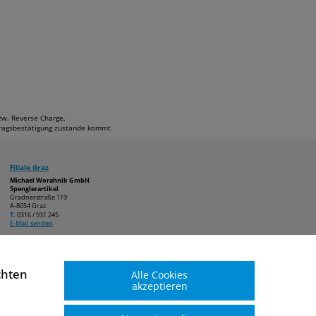
bzw. Reverse Charge.
ftragsbestätigung zustande kommt.
Filiale Graz
Michael Worahnik GmbH
Spenglerartikel
Gradnerstraße 119
A-8054 Graz
T:
0316 / 931 245
E-Mail senden
chten
Alle Cookies
akzeptieren