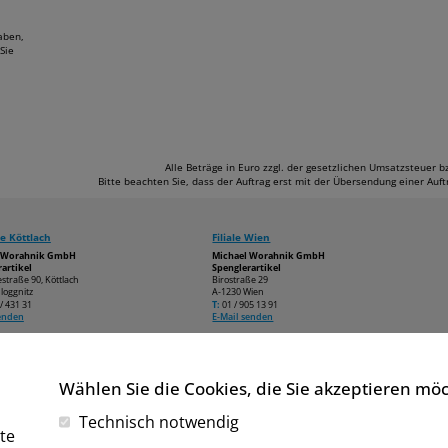
aben,
Sie
Alle Beträge in Euro zzgl. der gesetzlichen Umsatzsteuer 
Bitte beachten Sie, dass der Auftrag erst mit der Übersendung einer Au
e Köttlach
Filiale Wien
l Worahnik GmbH
Michael Worahnik GmbH
artikel
Spenglerartikel
estraße 90, Köttlach
Birostraße 29
loggnitz
A-1230 Wien
/ 431 31
T:
01 / 905 13 91
senden
E-Mail senden
Wählen Sie die Cookies, die Sie akzeptieren mö
Technisch notwendig
te