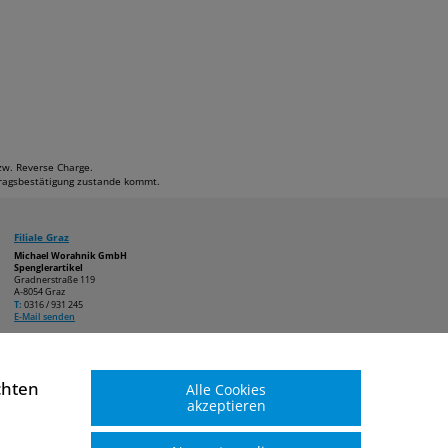
bzw. Reverse Charge.
ftragsbestätigung zustande kommt.
Filiale Graz
Michael Worahnik GmbH
Spenglerartikel
Gradnerstraße 119
A-8054 Graz
T:
0316 / 931 245
E-Mail senden
chten
Alle Cookies
akzeptieren