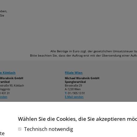
aben,
Sie
Alle Beträge in Euro zzgl. der gesetzlichen Umsatzsteuer 
Bitte beachten Sie, dass der Auftrag erst mit der Übersendung einer Au
e Köttlach
Filiale Wien
l Worahnik GmbH
Michael Worahnik GmbH
artikel
Spenglerartikel
estraße 90, Köttlach
Birostraße 29
loggnitz
A-1230 Wien
/ 431 31
T:
01 / 905 13 91
senden
E-Mail senden
Wählen Sie die Cookies, die Sie akzeptieren mö
Technisch notwendig
te