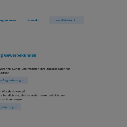
egistrieren
Kontakt
zur Website
ung Gewerbekunden
 Worahnik-Kunde und möchten Ihre Zugangsdaten für
alten?
 Registrierung
in Worahnik-Kunde?
e herzlich ein, sich zu registrieren und sich von
n zu überzeugen.
istrierung