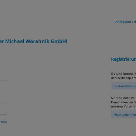
Anmelden / R
er Michael Worahnik GmbH!
Registrier
Sie sind bereits
den Webshop erh
Bestandskunden
Sie sind noch ke
Dann laden wir Si
unseren Vorteile
Neukunden Reg
ssen?