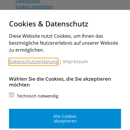
Datenschutz
Cookies bearbeiten
Katalog
Worahnik Partner
Cookies & Datenschutz
Aktionsbedingungen
Website:
Diese Website nutzt Cookies, um Ihnen das
www.worahnik.at
bestmögliche Nutzererlebnis auf unserer Website
Zentrale Köttlach
zu ermöglichen.
Michael Worahnik GmbH
Spenglerartikel
Datenschutzerklärung
|
Impressum
Industriestraße 90, Köttlach
A-2640 Gloggnitz
E-Mail senden
Wählen Sie die Cookies, die Sie akzeptieren
Filiale Wien
möchten
Michael Worahnik GmbH
Spenglerartikel
Technisch notwendig
Birostraße 29
A-1230 Wien
E-Mail senden
Alle Cookies
Filiale Graz
akzeptieren
Michael Worahnik GmbH