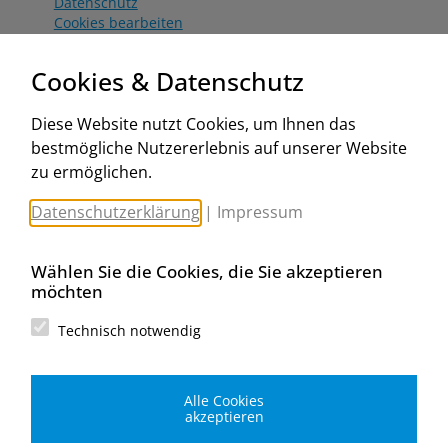
Datenschutz
Cookies bearbeiten
Katalog
Worahnik Partner
Cookies & Datenschutz
Aktionsbedingungen
Website:
Diese Website nutzt Cookies, um Ihnen das
www.worahnik.at
bestmögliche Nutzererlebnis auf unserer Website
Zentrale Köttlach
zu ermöglichen.
Michael Worahnik GmbH
Spenglerartikel
Datenschutzerklärung
|
Impressum
Industriestraße 90, Köttlach
A-2640 Gloggnitz
E-Mail senden
Wählen Sie die Cookies, die Sie akzeptieren
Filiale Wien
möchten
Michael Worahnik GmbH
Spenglerartikel
Technisch notwendig
Birostraße 29
A-1230 Wien
E-Mail senden
Alle Cookies
Filiale Graz
akzeptieren
Michael Worahnik GmbH