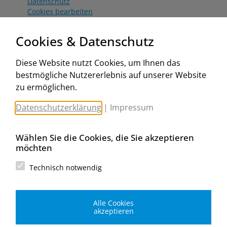
Datenschutz
Cookies bearbeiten
Katalog
Worahnik Partner
Cookies & Datenschutz
Aktionsbedingungen
Website:
Diese Website nutzt Cookies, um Ihnen das
www.worahnik.at
bestmögliche Nutzererlebnis auf unserer Website
Zentrale Köttlach
zu ermöglichen.
Michael Worahnik GmbH
Spenglerartikel
Datenschutzerklärung
|
Impressum
Industriestraße 90, Köttlach
A-2640 Gloggnitz
E-Mail senden
Wählen Sie die Cookies, die Sie akzeptieren
Filiale Wien
möchten
Michael Worahnik GmbH
Spenglerartikel
Technisch notwendig
Birostraße 29
A-1230 Wien
E-Mail senden
Alle Cookies
Filiale Graz
akzeptieren
Michael Worahnik GmbH