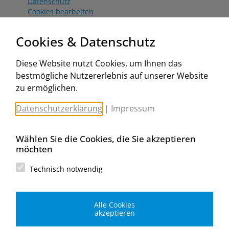
Datenschutz
Cookies bearbeiten
Katalog
Worahnik Partner
Cookies & Datenschutz
Aktionsbedingungen
Website:
Diese Website nutzt Cookies, um Ihnen das
www.worahnik.at
bestmögliche Nutzererlebnis auf unserer Website
Zentrale Köttlach
zu ermöglichen.
Michael Worahnik GmbH
Spenglerartikel
Datenschutzerklärung
|
Impressum
Industriestraße 90, Köttlach
A-2640 Gloggnitz
E-Mail senden
Wählen Sie die Cookies, die Sie akzeptieren
Filiale Wien
möchten
Michael Worahnik GmbH
Spenglerartikel
Technisch notwendig
Birostraße 29
A-1230 Wien
E-Mail senden
Alle Cookies
Filiale Graz
akzeptieren
Michael Worahnik GmbH