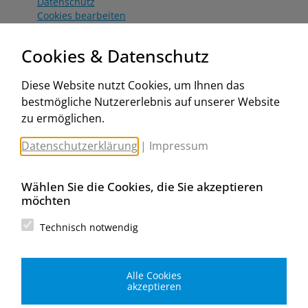
Datenschutz
Cookies bearbeiten
Katalog
Worahnik Partner
Cookies & Datenschutz
Aktionsbedingungen
Website:
Diese Website nutzt Cookies, um Ihnen das
www.worahnik.at
bestmögliche Nutzererlebnis auf unserer Website
Zentrale Köttlach
zu ermöglichen.
Michael Worahnik GmbH
Spenglerartikel
Datenschutzerklärung
|
Impressum
Industriestraße 90, Köttlach
A-2640 Gloggnitz
E-Mail senden
Wählen Sie die Cookies, die Sie akzeptieren
Filiale Wien
möchten
Michael Worahnik GmbH
Spenglerartikel
Technisch notwendig
Birostraße 29
A-1230 Wien
E-Mail senden
Alle Cookies
Filiale Graz
akzeptieren
Michael Worahnik GmbH