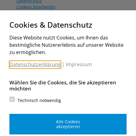
Datenschutz
Cookies bearbeiten
Katalog
Worahnik Partner
Cookies & Datenschutz
Aktionsbedingungen
Website:
Diese Website nutzt Cookies, um Ihnen das
www.worahnik.at
bestmögliche Nutzererlebnis auf unserer Website
Zentrale Köttlach
zu ermöglichen.
Michael Worahnik GmbH
Spenglerartikel
Datenschutzerklärung
|
Impressum
Industriestraße 90, Köttlach
A-2640 Gloggnitz
E-Mail senden
Wählen Sie die Cookies, die Sie akzeptieren
Filiale Wien
möchten
Michael Worahnik GmbH
Spenglerartikel
Technisch notwendig
Birostraße 29
A-1230 Wien
E-Mail senden
Alle Cookies
Filiale Graz
akzeptieren
Michael Worahnik GmbH