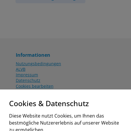
Informationen
Nutzungsbedingungen
ALVB
Impressum
Datenschutz
Cookies bearbeiten
Katalog
Worahnik Partner
Cookies & Datenschutz
Aktionsbedingungen
Website:
Diese Website nutzt Cookies, um Ihnen das
www.worahnik.at
bestmögliche Nutzererlebnis auf unserer Website
Zentrale Köttlach
zu ermöglichen.