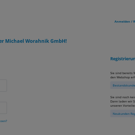
Anmelden / R
er Michael Worahnik GmbH!
Registrier
Sie sind bereits
den Webshop erh
Bestandskunden
Sie sind noch ke
Dann laden wir Si
unseren Vorteile
Neukunden Reg
ssen?