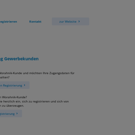
egistrieren
Kontakt
zur Website
ung Gewerbekunden
 Worahnik-Kunde und möchten Ihre Zugangsdaten für
alten?
 Registrierung
in Worahnik-Kunde?
e herzlich ein, sich zu registrieren und sich von
n zu überzeugen.
istrierung