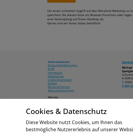
Um einen schnellen Zugriff auf den Worahnik-Webshop zu h
speichern Sie diesen bitte als Browser-Favoriten oder legen 
eine Verknüpfung auf Ihrem Desktop ab.
Gerne sind wir Ihnen dabei behilflich!
Informationen
Zentral
Nutzungsbedingungen
Michae
ALVB
Spengler
Impressum
Industri
Datenschutz
A-2640 G
Cookies bearbeiten
T:
02662 
Katalog
E-Mail 
Worahnik Partner
Aktionsbedingungen
Website:
www.worahnik.at
Cookies & Datenschutz
© 2026 Michael Worahnik GmbH
Diese Website nutzt Cookies, um Ihnen das
bestmögliche Nutzererlebnis auf unserer Websi