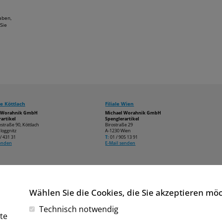
aben,
Sie
e Köttlach
Filiale Wien
l Worahnik GmbH
Michael Worahnik GmbH
artikel
Spenglerartikel
estraße 90, Köttlach
Birostraße 29
loggnitz
A-1230 Wien
/ 431 31
T:
01 / 905 13 91
senden
E-Mail senden
Wählen Sie die Cookies, die Sie akzeptieren mö
Technisch notwendig
te