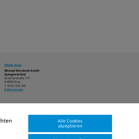
Filiale Graz
Michael Worahnik GmbH
Spenglerartikel
Gradnerstraße 119
A-8054 Graz
T:
0316 / 931 245
E-Mail senden
chten
Alle Cookies
akzeptieren