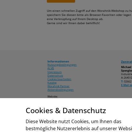
Um einen schnellen Zugriff auf den Worahnik-Webshop zu h
speichern Sie diesen bitte als Browser-Favoriten oder legen 
eine Verknüpfung auf Ihrem Desktop ab.
Gerne sind wir Ihnen dabei behilflich!
Informationen
Zentral
Nutzungsbedingungen
Michae
ALVB
Spengler
Impressum
Industri
Datenschutz
A-2640 G
Cookies bearbeiten
T:
02662 
Katalog
E-Mail 
Worahnik Partner
Aktionsbedingungen
Website:
www.worahnik.at
Cookies & Datenschutz
© 2026 Michael Worahnik GmbH
Diese Website nutzt Cookies, um Ihnen das
bestmögliche Nutzererlebnis auf unserer Websi