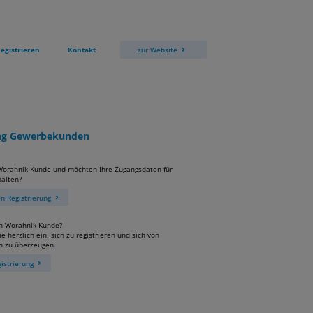
egistrieren
Kontakt
zur Website
ung Gewerbekunden
 Worahnik-Kunde und möchten Ihre Zugangsdaten für
alten?
 Registrierung
in Worahnik-Kunde?
e herzlich ein, sich zu registrieren und sich von
n zu überzeugen.
istrierung