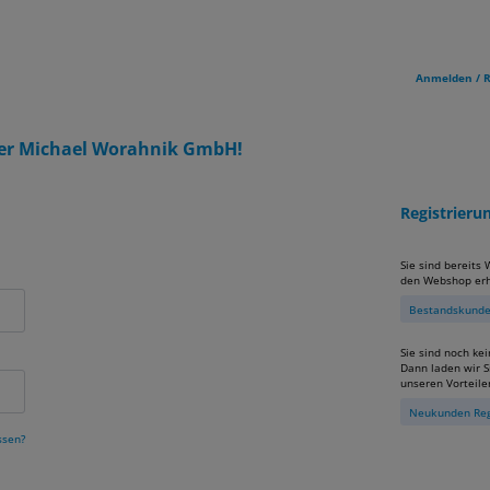
Anmelden / R
er Michael Worahnik GmbH!
Registrier
Sie sind bereits
den Webshop erh
Bestandskunden
Sie sind noch ke
Dann laden wir Si
unseren Vorteile
Neukunden Reg
ssen?