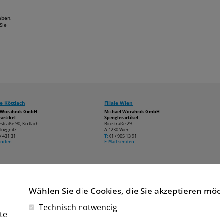
aben,
Sie
e Köttlach
Filiale Wien
l Worahnik GmbH
Michael Worahnik GmbH
artikel
Spenglerartikel
estraße 90, Köttlach
Birostraße 29
loggnitz
A-1230 Wien
/ 431 31
T:
01 / 905 13 91
senden
E-Mail senden
Wählen Sie die Cookies, die Sie akzeptieren mö
Technisch notwendig
te