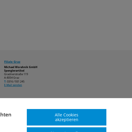
Filiale Graz
Michael Worahnik GmbH
Spenglerartikel
Gradnerstraße 119
A-8054 Graz
T:
0316 / 931 245
E-Mail senden
chten
Alle Cookies
akzeptieren