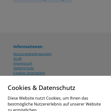
Informationen
Nutzungsbedingungen
ALVB
Impressum
Datenschutz
Cookies bearbeiten
Katalog
Worahnik Partner
Cookies & Datenschutz
Aktionsbedingungen
Website:
Diese Website nutzt Cookies, um Ihnen das
www.worahnik.at
bestmögliche Nutzererlebnis auf unserer Website
Zentrale Köttlach
zu ermöglichen.