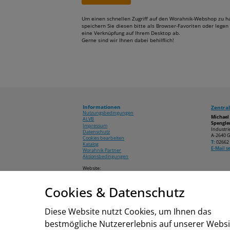
Um einen schnellen Zugriff auf den Worahnik-Webshop zu h
speichern Sie diesen bitte als Browser-Favoriten oder legen 
eine Verknüpfung auf Ihrem Desktop ab.
Gerne sind wir Ihnen dabei behilflich!
Informationen
Zentral
Nutzungsbedingungen
Michae
ALVB
Spengler
Impressum
Industri
Datenschutz
A-2640 G
Cookies bearbeiten
T:
02662 
Katalog
E-Mail 
Worahnik Partner
Aktionsbedingungen
Website:
www.worahnik.at
Cookies & Datenschutz
© 2026 Michael Worahnik GmbH
Diese Website nutzt Cookies, um Ihnen das
bestmögliche Nutzererlebnis auf unserer Websi