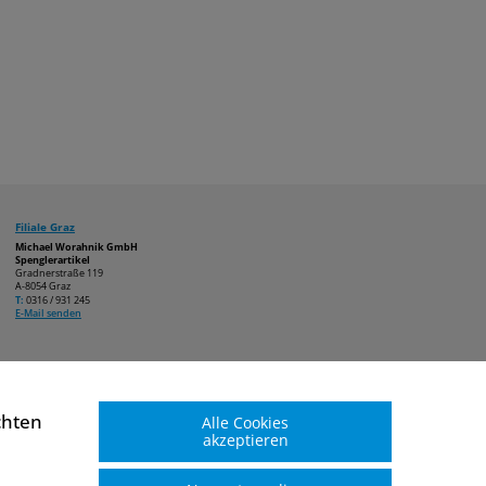
Filiale Graz
Michael Worahnik GmbH
Spenglerartikel
Gradnerstraße 119
A-8054 Graz
T:
0316 / 931 245
E-Mail senden
chten
Alle Cookies
akzeptieren