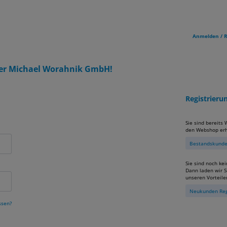
Anmelden / R
er Michael Worahnik GmbH!
Registrier
Sie sind bereits
den Webshop erh
Bestandskunden
Sie sind noch ke
Dann laden wir Si
unseren Vorteile
Neukunden Reg
ssen?