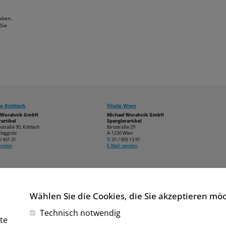
aben,
Sie
e Köttlach
Filiale Wien
l Worahnik GmbH
Michael Worahnik GmbH
artikel
Spenglerartikel
estraße 90, Köttlach
Birostraße 29
loggnitz
A-1230 Wien
/ 431 31
T:
01 / 905 13 91
senden
E-Mail senden
Wählen Sie die Cookies, die Sie akzeptieren mö
Technisch notwendig
te