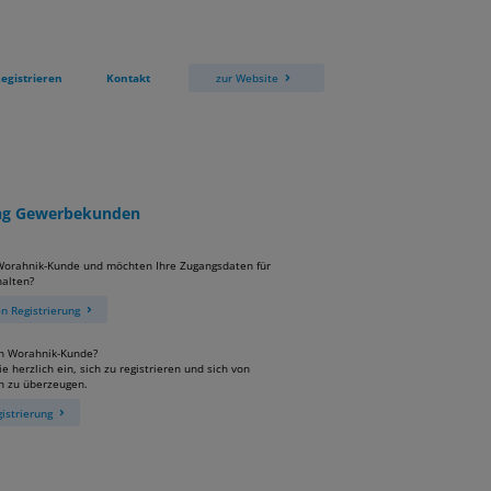
egistrieren
Kontakt
zur Website
ung Gewerbekunden
 Worahnik-Kunde und möchten Ihre Zugangsdaten für
alten?
 Registrierung
in Worahnik-Kunde?
e herzlich ein, sich zu registrieren und sich von
n zu überzeugen.
istrierung