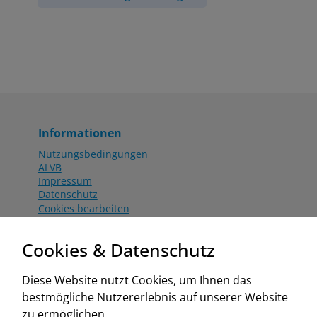
Informationen
Nutzungsbedingungen
ALVB
Impressum
Datenschutz
Cookies bearbeiten
Katalog
Worahnik Partner
Cookies & Datenschutz
Aktionsbedingungen
Website:
Diese Website nutzt Cookies, um Ihnen das
www.worahnik.at
bestmögliche Nutzererlebnis auf unserer Website
Zentrale Köttlach
zu ermöglichen.