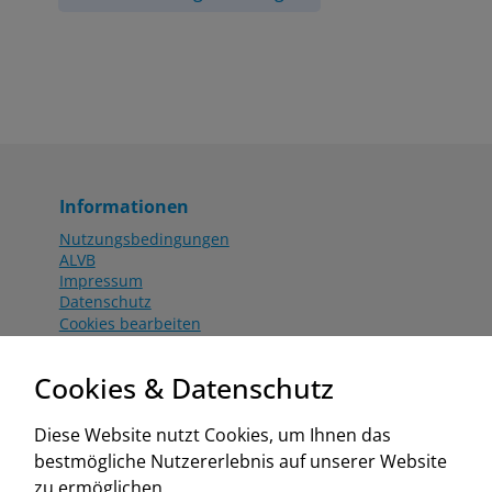
Informationen
Nutzungsbedingungen
ALVB
Impressum
Datenschutz
Cookies bearbeiten
Katalog
Worahnik Partner
Cookies & Datenschutz
Aktionsbedingungen
Website:
Diese Website nutzt Cookies, um Ihnen das
www.worahnik.at
bestmögliche Nutzererlebnis auf unserer Website
Zentrale Köttlach
zu ermöglichen.