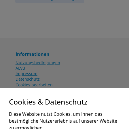
Informationen
Nutzungsbedingungen
ALVB
Impressum
Datenschutz
Cookies bearbeiten
Katalog
Worahnik Partner
Cookies & Datenschutz
Aktionsbedingungen
Website:
Diese Website nutzt Cookies, um Ihnen das
www.worahnik.at
bestmögliche Nutzererlebnis auf unserer Website
Zentrale Köttlach
zu ermöglichen.