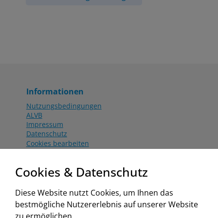
Informationen
Nutzungsbedingungen
ALVB
Impressum
Datenschutz
Cookies bearbeiten
Katalog
Worahnik Partner
Cookies & Datenschutz
Aktionsbedingungen
Website:
Diese Website nutzt Cookies, um Ihnen das
www.worahnik.at
bestmögliche Nutzererlebnis auf unserer Website
Zentrale Köttlach
zu ermöglichen.