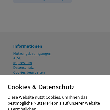
Informationen
Nutzungsbedingungen
ALVB
Impressum
Datenschutz
Cookies bearbeiten
Katalog
Worahnik Partner
Cookies & Datenschutz
Aktionsbedingungen
Website:
Diese Website nutzt Cookies, um Ihnen das
www.worahnik.at
bestmögliche Nutzererlebnis auf unserer Website
Zentrale Köttlach
zu ermöglichen.