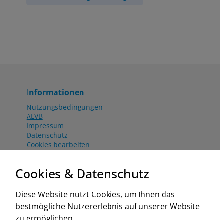
Informationen
Nutzungsbedingungen
ALVB
Impressum
Datenschutz
Cookies bearbeiten
Katalog
Worahnik Partner
Cookies & Datenschutz
Aktionsbedingungen
Website:
Diese Website nutzt Cookies, um Ihnen das
www.worahnik.at
bestmögliche Nutzererlebnis auf unserer Website
Zentrale Köttlach
zu ermöglichen.