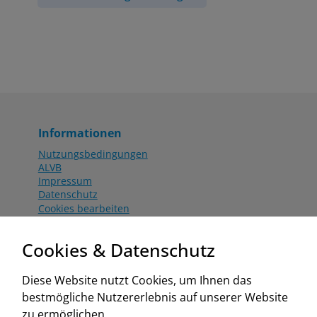
Informationen
Nutzungsbedingungen
ALVB
Impressum
Datenschutz
Cookies bearbeiten
Katalog
Worahnik Partner
Cookies & Datenschutz
Aktionsbedingungen
Website:
Diese Website nutzt Cookies, um Ihnen das
www.worahnik.at
bestmögliche Nutzererlebnis auf unserer Website
Zentrale Köttlach
zu ermöglichen.