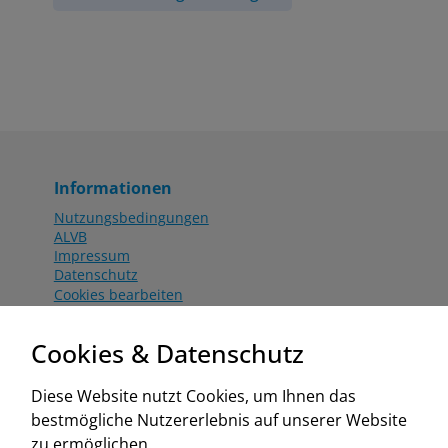
Informationen
Nutzungsbedingungen
ALVB
Impressum
Datenschutz
Cookies bearbeiten
Katalog
Worahnik Partner
Cookies & Datenschutz
Aktionsbedingungen
Website:
Diese Website nutzt Cookies, um Ihnen das
www.worahnik.at
bestmögliche Nutzererlebnis auf unserer Website
Zentrale Köttlach
zu ermöglichen.