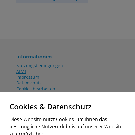
Informationen
Nutzungsbedingungen
ALVB
Impressum
Datenschutz
Cookies bearbeiten
Katalog
Worahnik Partner
Cookies & Datenschutz
Aktionsbedingungen
Website:
Diese Website nutzt Cookies, um Ihnen das
www.worahnik.at
bestmögliche Nutzererlebnis auf unserer Website
Zentrale Köttlach
zu ermöglichen.