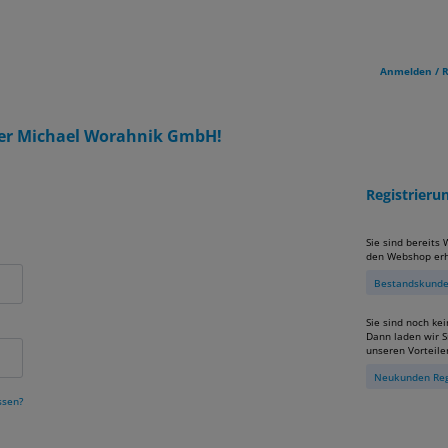
Anmelden / R
er Michael Worahnik GmbH!
Registrier
Sie sind bereits
den Webshop erh
Bestandskunden
Sie sind noch ke
Dann laden wir Si
unseren Vorteile
Neukunden Reg
ssen?