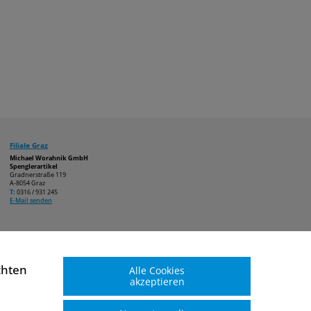
Filiale Graz
Michael Worahnik GmbH
Spenglerartikel
Gradnerstraße 119
A-8054 Graz
T:
0316 / 931 245
E-Mail senden
chten
Alle Cookies
akzeptieren