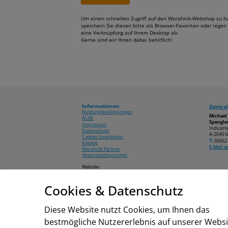
Um einen schnellen Zugriff auf den Worahnik-Webshop zu h
speichern Sie diesen bitte als Browser-Favoriten oder legen 
eine Verknüpfung auf Ihrem Desktop ab.
Gerne sind wir Ihnen dabei behilflich!
Informationen
Zentral
Nutzungsbedingungen
Michae
ALVB
Spengler
Impressum
Industri
Datenschutz
A-2640 G
Cookies bearbeiten
T:
02662 
Katalog
E-Mail 
Worahnik Partner
Aktionsbedingungen
Website:
www.worahnik.at
Cookies & Datenschutz
© 2026 Michael Worahnik GmbH
Diese Website nutzt Cookies, um Ihnen das
bestmögliche Nutzererlebnis auf unserer Websi