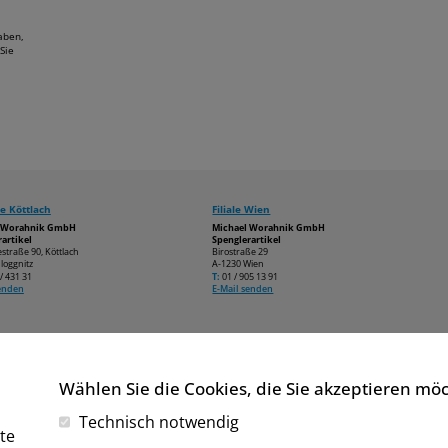
aben,
Sie
e Köttlach
Filiale Wien
l Worahnik GmbH
Michael Worahnik GmbH
artikel
Spenglerartikel
estraße 90, Köttlach
Birostraße 29
loggnitz
A-1230 Wien
/ 431 31
T:
01 / 905 13 91
senden
E-Mail senden
Wählen Sie die Cookies, die Sie akzeptieren mö
Technisch notwendig
te