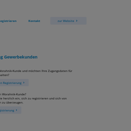
egistrieren
Kontakt
zur Website
ung Gewerbekunden
 Worahnik-Kunde und möchten Ihre Zugangsdaten für
alten?
 Registrierung
in Worahnik-Kunde?
e herzlich ein, sich zu registrieren und sich von
n zu überzeugen.
istrierung