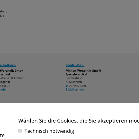
aben,
Sie
e Köttlach
Filiale Wien
l Worahnik GmbH
Michael Worahnik GmbH
artikel
Spenglerartikel
estraße 90, Köttlach
Birostraße 29
loggnitz
A-1230 Wien
/ 431 31
T:
01 / 905 13 91
senden
E-Mail senden
Wählen Sie die Cookies, die Sie akzeptieren mö
Technisch notwendig
te