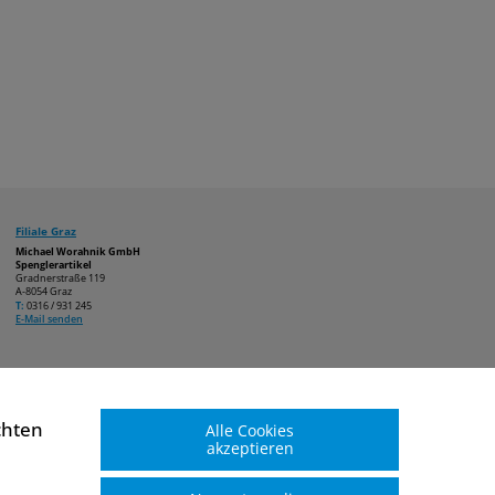
Filiale Graz
Michael Worahnik GmbH
Spenglerartikel
Gradnerstraße 119
A-8054 Graz
T:
0316 / 931 245
E-Mail senden
chten
Alle Cookies
akzeptieren