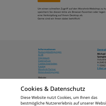
Um einen schnellen Zugriff auf den Worahnik-Webshop zu h
speichern Sie diesen bitte als Browser-Favoriten oder legen 
eine Verknüpfung auf Ihrem Desktop ab.
Gerne sind wir Ihnen dabei behilflich!
Informationen
Zentral
Nutzungsbedingungen
Michae
ALVB
Spengler
Impressum
Industri
Datenschutz
A-2640 G
Cookies bearbeiten
T:
02662 
Katalog
E-Mail 
Worahnik Partner
Aktionsbedingungen
Website:
www.worahnik.at
Cookies & Datenschutz
© 2026 Michael Worahnik GmbH
Diese Website nutzt Cookies, um Ihnen das
bestmögliche Nutzererlebnis auf unserer Websi