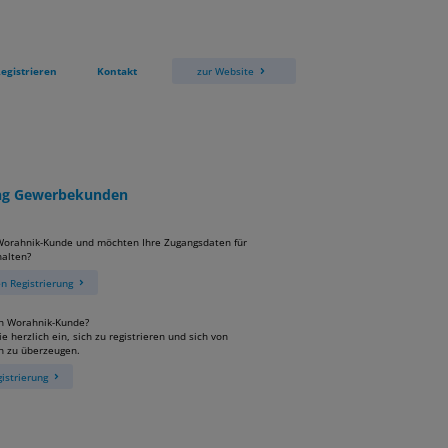
egistrieren
Kontakt
zur Website
ung Gewerbekunden
 Worahnik-Kunde und möchten Ihre Zugangsdaten für
alten?
 Registrierung
in Worahnik-Kunde?
e herzlich ein, sich zu registrieren und sich von
n zu überzeugen.
istrierung