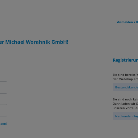
Anmelden / R
er Michael Worahnik GmbH!
Registrier
Sie sind bereits
den Webshop erh
Bestandskunden
Sie sind noch ke
Dann laden wir Si
unseren Vorteile
Neukunden Reg
ssen?