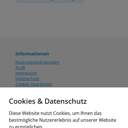
Informationen
Nutzungsbedingungen
ALVB
Impressum
Datenschutz
Cookies bearbeiten
Katalog
Worahnik Partner
Cookies & Datenschutz
Aktionsbedingungen
Website:
Diese Website nutzt Cookies, um Ihnen das
www.worahnik.at
bestmögliche Nutzererlebnis auf unserer Website
Zentrale Köttlach
zu ermöglichen.