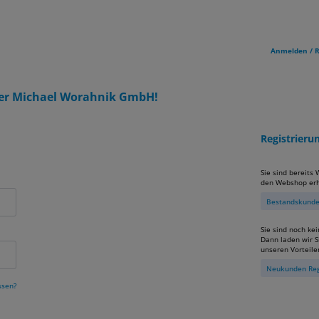
Anmelden / R
er Michael Worahnik GmbH!
Registrier
Sie sind bereits
den Webshop erh
Bestandskunden
Sie sind noch ke
Dann laden wir Si
unseren Vorteile
Neukunden Reg
ssen?