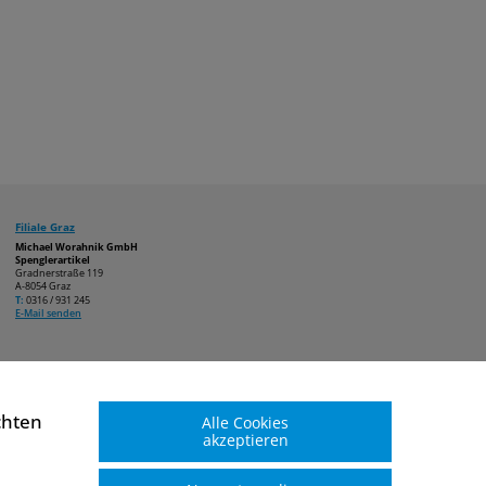
Filiale Graz
Michael Worahnik GmbH
Spenglerartikel
Gradnerstraße 119
A-8054 Graz
T:
0316 / 931 245
E-Mail senden
chten
Alle Cookies
akzeptieren