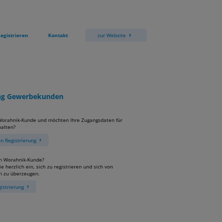
egistrieren
Kontakt
zur Website
ung Gewerbekunden
 Worahnik-Kunde und möchten Ihre Zugangsdaten für
alten?
 Registrierung
in Worahnik-Kunde?
e herzlich ein, sich zu registrieren und sich von
n zu überzeugen.
istrierung