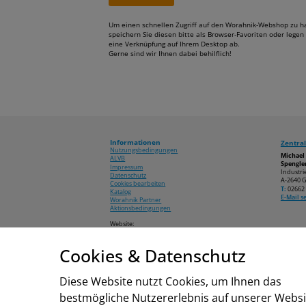
Um einen schnellen Zugriff auf den Worahnik-Webshop zu h
speichern Sie diesen bitte als Browser-Favoriten oder legen 
eine Verknüpfung auf Ihrem Desktop ab.
Gerne sind wir Ihnen dabei behilflich!
Informationen
Zentral
Nutzungsbedingungen
Michae
ALVB
Spengler
Impressum
Industri
Datenschutz
A-2640 G
Cookies bearbeiten
T:
02662 
Katalog
E-Mail 
Worahnik Partner
Aktionsbedingungen
Website:
www.worahnik.at
Cookies & Datenschutz
© 2026 Michael Worahnik GmbH
Diese Website nutzt Cookies, um Ihnen das
bestmögliche Nutzererlebnis auf unserer Websi