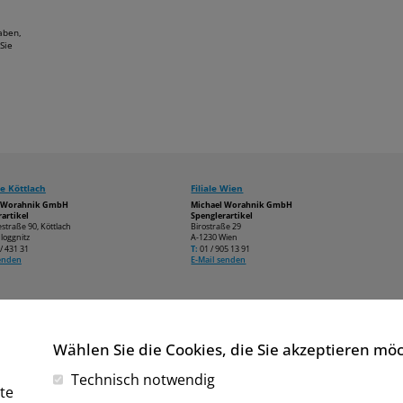
aben,
Sie
e Köttlach
Filiale Wien
l Worahnik GmbH
Michael Worahnik GmbH
artikel
Spenglerartikel
estraße 90, Köttlach
Birostraße 29
loggnitz
A-1230 Wien
/ 431 31
T:
01 / 905 13 91
senden
E-Mail senden
Wählen Sie die Cookies, die Sie akzeptieren mö
Technisch notwendig
te