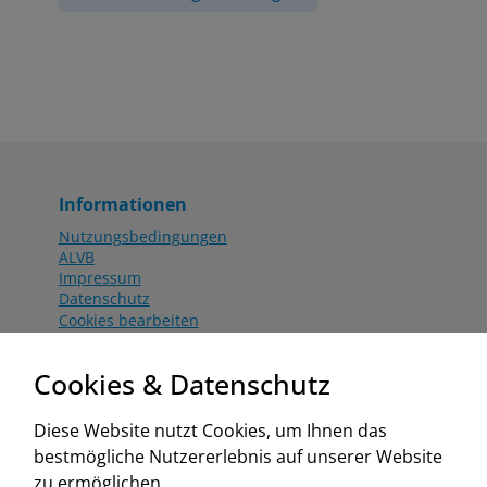
Informationen
Nutzungsbedingungen
ALVB
Impressum
Datenschutz
Cookies bearbeiten
Katalog
Worahnik Partner
Cookies & Datenschutz
Aktionsbedingungen
Website:
Diese Website nutzt Cookies, um Ihnen das
www.worahnik.at
bestmögliche Nutzererlebnis auf unserer Website
Zentrale Köttlach
zu ermöglichen.