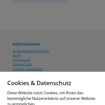
Informationen
Nutzungsbedingungen
ALVB
Impressum
Datenschutz
Cookies bearbeiten
Katalog
Worahnik Partner
Cookies & Datenschutz
Aktionsbedingungen
Website:
Diese Website nutzt Cookies, um Ihnen das
www.worahnik.at
bestmögliche Nutzererlebnis auf unserer Website
Zentrale Köttlach
zu ermöglichen.