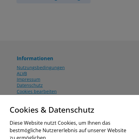
Informationen
Nutzungsbedingungen
ALVB
Impressum
Datenschutz
Cookies bearbeiten
Katalog
Worahnik Partner
Cookies & Datenschutz
Aktionsbedingungen
Website:
Diese Website nutzt Cookies, um Ihnen das
www.worahnik.at
bestmögliche Nutzererlebnis auf unserer Website
Zentrale Köttlach
zu ermöglichen.