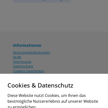
Informationen
Nutzungsbedingungen
ALVB
Impressum
Datenschutz
Cookies bearbeiten
Katalog
Worahnik Partner
Cookies & Datenschutz
Aktionsbedingungen
Website:
Diese Website nutzt Cookies, um Ihnen das
www.worahnik.at
bestmögliche Nutzererlebnis auf unserer Website
Zentrale Köttlach
zu ermöglichen.