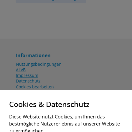
Informationen
Nutzungsbedingungen
ALVB
Impressum
Datenschutz
Cookies bearbeiten
Katalog
Worahnik Partner
Cookies & Datenschutz
Aktionsbedingungen
Website:
Diese Website nutzt Cookies, um Ihnen das
www.worahnik.at
bestmögliche Nutzererlebnis auf unserer Website
Zentrale Köttlach
zu ermöglichen.