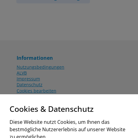
Informationen
Nutzungsbedingungen
ALVB
Impressum
Datenschutz
Cookies bearbeiten
Katalog
Worahnik Partner
Cookies & Datenschutz
Aktionsbedingungen
Website:
Diese Website nutzt Cookies, um Ihnen das
www.worahnik.at
bestmögliche Nutzererlebnis auf unserer Website
Zentrale Köttlach
zu ermöglichen.